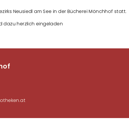
ezirks Neusiedl am See in der Bücherei Mönchhof statt.
ind dazu herzlich eingeladen
hof
Fußzeilenmenü
otheken.at