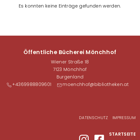
n
Es konnten keine Einträge gefunden werden.
s
t
a
l
t
u
Öffentliche Bücherei Mönchhof
n
Wiener Straße 18
g
7123 Mönchhof
e
Burgenland
n
+4369988809601
moenchhof@bibliotheken.at
Fußzeilenmenü
DATENSCHUTZ
IMPRESSUM
STARTSEITE