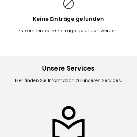
e
r
a
Keine Einträge gefunden
n
Es konnten keine Einträge gefunden werden.
s
t
a
l
t
Unsere Services
u
Hier finden Sie Information zu unseren Services.
n
g
e
n
Image