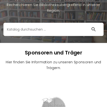
Recherchieren Sie bibliotheksübergreifend in unserer
Region.
Katalog
durchsuchen
Sponsoren und Träger
Hier finden Sie Information zu unseren Sponsoren und
Trägern:
K
u
Image
n
d