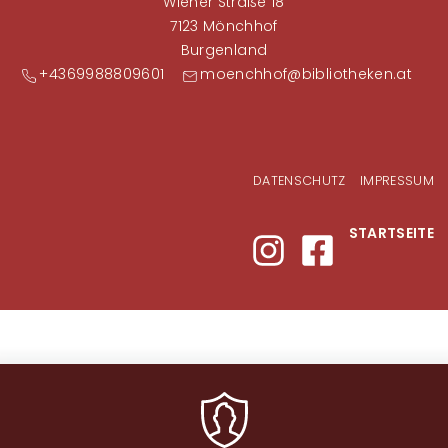
Wiener Straße 18
7123 Mönchhof
Burgenland
+4369988809601
moenchhof@bibliotheken.at
Fußzeilenmenü
DATENSCHUTZ
IMPRESSUM
STARTSEITE